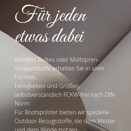
Für jeden
etwas dabei
Komfort-Bultex oder Moltopren-
Schaumstoffe erhalten Sie in allen
Formen,
Festigkeiten und Größen,
selbstverständlich FCKW-frei nach DIN-
Norm.
Für Bootspolster bieten wir spezielle
Outdoor-Bezugsstoffe, die dem Wetter
und dem Winde trotzen.