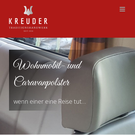
Zum
Inhalt
springen
Wohnmobil- und
Caravanpolster
wenn einer eine Reise tut…