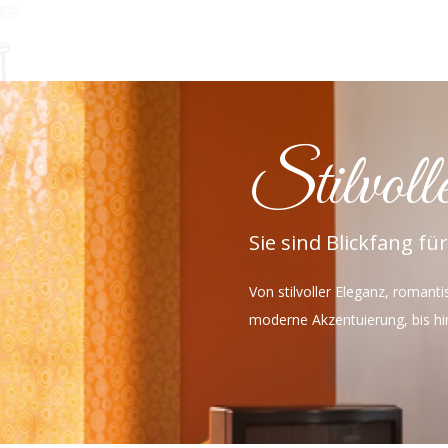
Stilvoll
Sie sind Blickfang fü
Von stilvoller Eleganz, romanti
moderne Akzentuierung, bis h