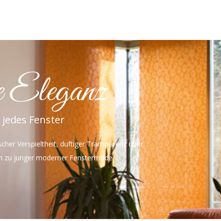
e Eleganz
r jedes Fenster
scher Verspieltheit, duftiger Transparenz über
in zu junger moderner Fenstermode.